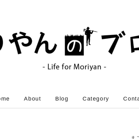
ome
About
Blog
Category
Cont
ま