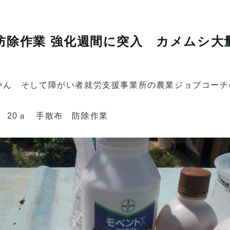
月防除作業 強化週間に突入 カメムシ
やん そして障がい者就労支援事業所の農業ジョブコーチ
園地 20ａ 手散布 防除作業