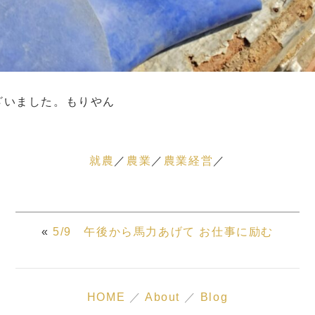
ざいました。もりやん
就農
農業
農業経営
«
5/9 午後から馬力あげて お仕事に励む
HOME
／
About
／
Blog