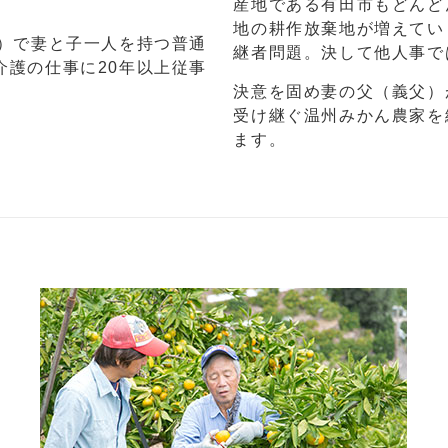
産地である有田市もどんど
地の耕作放棄地が増えてい
在）で妻と子一人を持つ普通
継者問題。決して他人事で
介護の仕事に20年以上従事
決意を固め妻の父（義父）
受け継ぐ温州みかん農家を
ます。