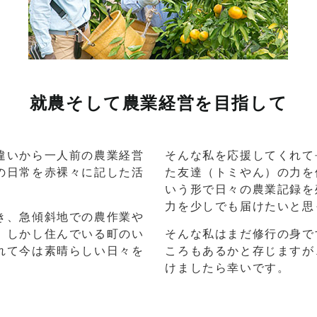
就農そして農業経営を目指して
違いから一人前の農業経営
そんな私を応援してくれて
の日常を赤裸々に記した活
た友達（トミやん）の力を
いう形で日々の農業記録を
力を少しでも届けたいと思
き、急傾斜地での農作業や
。しかし住んでいる町のい
そんな私はまだ修行の身で
れて今は素晴らしい日々を
ころもあるかと存じますが
けましたら幸いです。