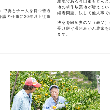
産地である有田市もどんど
地の耕作放棄地が増えてい
在）で妻と子一人を持つ普通
継者問題。決して他人事で
介護の仕事に20年以上従事
決意を固め妻の父（義父）
受け継ぐ温州みかん農家を
ます。