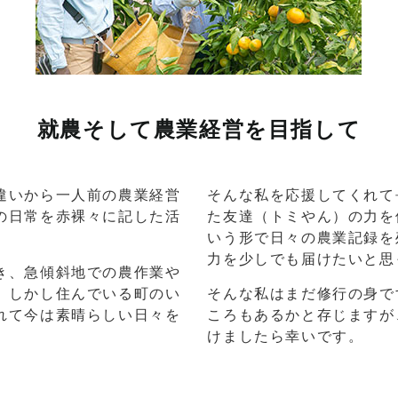
就農そして農業経営を目指して
違いから一人前の農業経営
そんな私を応援してくれて
の日常を赤裸々に記した活
た友達（トミやん）の力を
いう形で日々の農業記録を
力を少しでも届けたいと思
き、急傾斜地での農作業や
。しかし住んでいる町のい
そんな私はまだ修行の身で
れて今は素晴らしい日々を
ころもあるかと存じますが
けましたら幸いです。