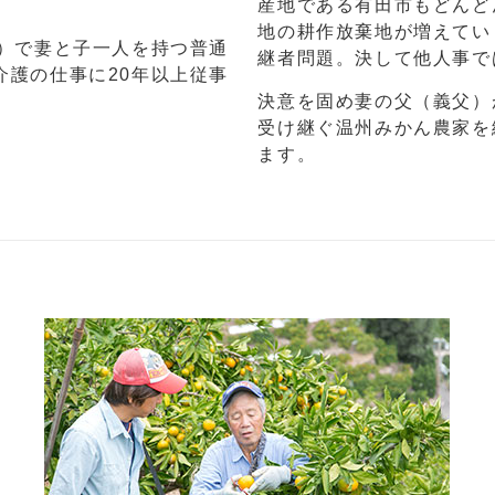
産地である有田市もどんど
地の耕作放棄地が増えてい
在）で妻と子一人を持つ普通
継者問題。決して他人事で
介護の仕事に20年以上従事
決意を固め妻の父（義父）
受け継ぐ温州みかん農家を
ます。