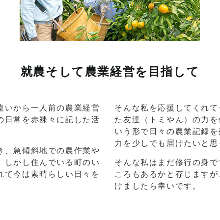
就農そして農業経営を目指して
違いから一人前の農業経営
そんな私を応援してくれて
の日常を赤裸々に記した活
た友達（トミやん）の力を
いう形で日々の農業記録を
力を少しでも届けたいと思
き、急傾斜地での農作業や
。しかし住んでいる町のい
そんな私はまだ修行の身で
れて今は素晴らしい日々を
ころもあるかと存じますが
けましたら幸いです。