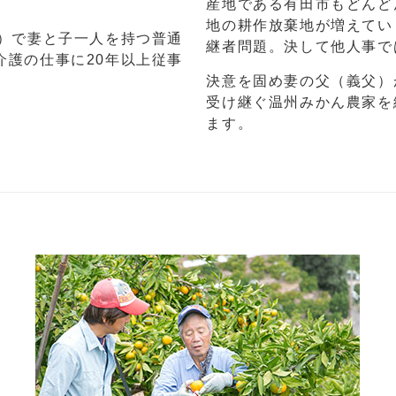
産地である有田市もどんど
地の耕作放棄地が増えてい
在）で妻と子一人を持つ普通
継者問題。決して他人事で
介護の仕事に20年以上従事
決意を固め妻の父（義父）
受け継ぐ温州みかん農家を
ます。