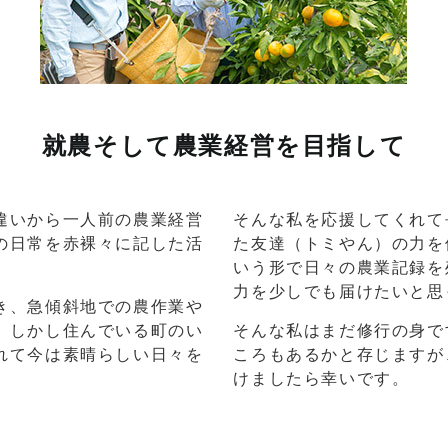
就農そして農業経営を目指して
違いから一人前の農業経営
そんな私を応援してくれて
の日常を赤裸々に記した活
た友達（トミやん）の力を
いう形で日々の農業記録を
力を少しでも届けたいと思
き、急傾斜地での農作業や
。しかし住んでいる町のい
そんな私はまだ修行の身で
れて今は素晴らしい日々を
ころもあるかと存じますが
けましたら幸いです。