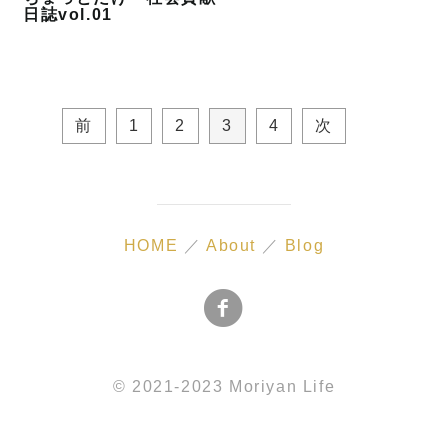
日誌vol.01
投
稿
の
前
1
2
3
4
次
ペ
ー
ジ
送
り
HOME
／
About
／
Blog
© 2021-2023 Moriyan Life