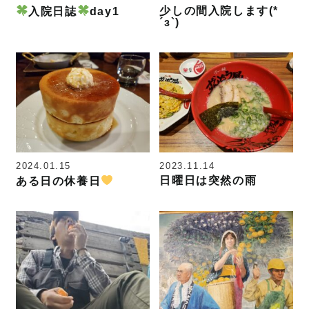
少しの間入院します(*
入院日誌
day1
´з`)
2024.01.15
2023.11.14
日曜日は突然の雨
ある日の休養日