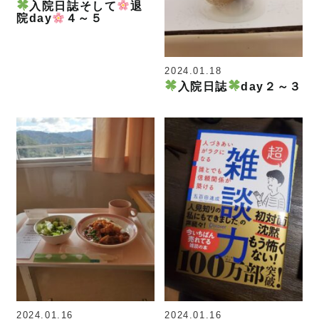
入院日誌そして
退
院day
４～５
2024.01.18
入院日誌
day２～３
2024.01.16
2024.01.16