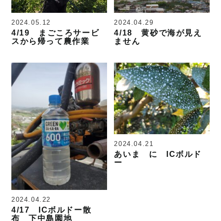
2024.05.12
2024.04.29
4/19 まごころサービ
4/18 黄砂で海が見え
スから帰って農作業
ません
2024.04.21
あいま に ICボルド
ー
2024.04.22
4/17 ICボルドー散
布 下中島園地