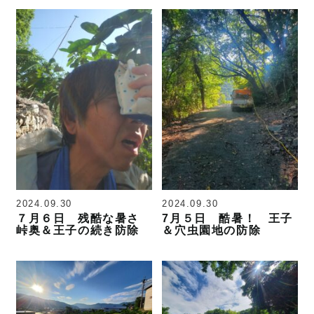
2024.09.30
2024.09.30
７月６日 残酷な暑さ
7月５日 酷暑！ 王子
峠奥＆王子の続き防除
＆穴虫園地の防除