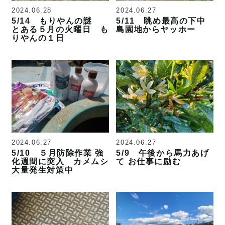
2024.06.28
2024.06.27
5/14 もりやんの謎
5/11 眺め最高の下中
とある５月の火曜日 も
島園地からヤッホー
りやんの１日
2024.06.27
2024.06.27
5/10 ５月防除作業 強
5/9 午後から馬力あげ
化週間に突入 カメムシ
て お仕事に励む
大量発生対策中