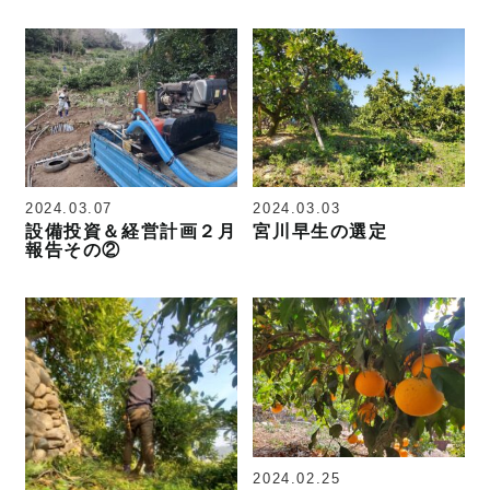
2024.03.07
2024.03.03
設備投資＆経営計画２月
宮川早生の選定
報告その②
2024.02.25