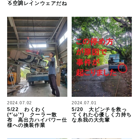
ろ空調レインウェアだね
2024.07.02
2024.07.01
5/22 わくわく
5/20 大ピンチを救っ
(*’ω’*) クーラー散
てくれた心優しく力持ち
布 高出力ハイパワー仕
な糸我の大先輩
様への換装作業