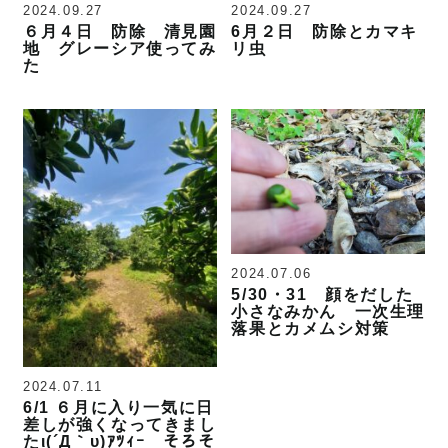
2024.09.27
2024.09.27
６月４日 防除 清見園
6月２日 防除とカマキ
地 グレーシア使ってみ
リ虫
た
2024.07.06
5/30・31 顔をだした
小さなみかん 一次生理
落果とカメムシ対策
2024.07.11
6/1 ６月に入り一気に日
差しが強くなってきまし
たι(´Д｀υ)ｱﾂｨｰ そろそ