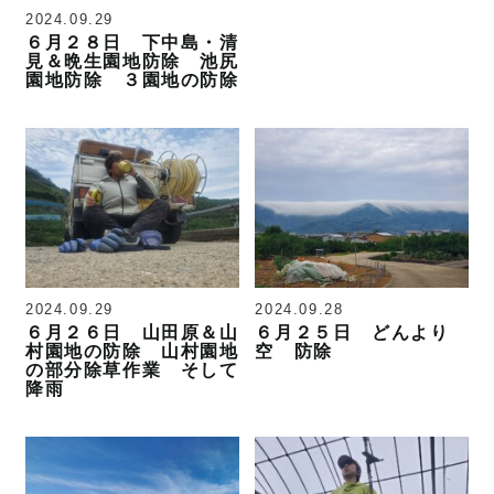
2024.09.29
６月２８日 下中島・清
見＆晩生園地防除 池尻
園地防除 ３園地の防除
2024.09.29
2024.09.28
６月２６日 山田原＆山
６月２５日 どんより
村園地の防除 山村園地
空 防除
の部分除草作業 そして
降雨