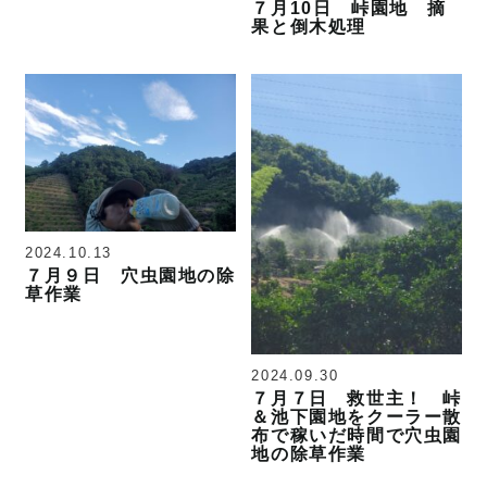
７月10日 峠園地 摘
果と倒木処理
2024.10.13
７月９日 穴虫園地の除
草作業
2024.09.30
７月７日 救世主！ 峠
＆池下園地をクーラー散
布で稼いだ時間で穴虫園
地の除草作業