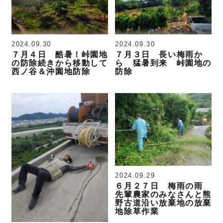
2024.09.30
2024.09.30
７月４日 酷暑！峠園地
７月３日 長い梅雨か
の防除続きから移動して
ら 猛暑到来 峠園地の
西ノ谷＆沖園地防除
防除
2024.09.29
６月２７日 梅雨の雨
先輩農家のみなさんと熊
野古道沿い放棄地の放棄
地除草作業