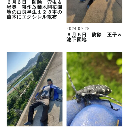
６月６日 防除 穴虫＆
峠奥 耕作放棄地開拓園
地の由良早生１２３本の
苗木にエクシレル散布
2024.09.28
６月５日 防除 王子＆
池下園地